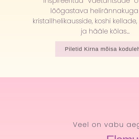
inspireeritud “Väetantsude” 
lõõgastava helirännakug
kristallhelikausside, koshi kellad
ja hääle kõlas…
Piletid Kirna mõisa kodule
Veel on vabu aeg