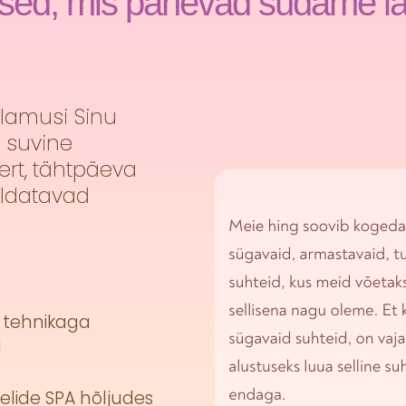
ed, mis panevad südame la
lamusi Sinu
 suvine
ert, tähtpäeva
aldatavad
J tehnikaga
d
elide SPA hõljudes