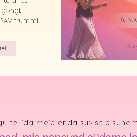
õhtu ühes
a
gongi,
e, RAV trummi
hel
u tellida meid enda suvisele sünd