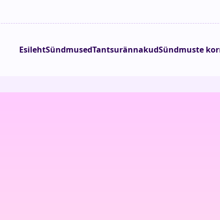
Esileht
Sündmused
Tantsurännakud
Sündmuste kor