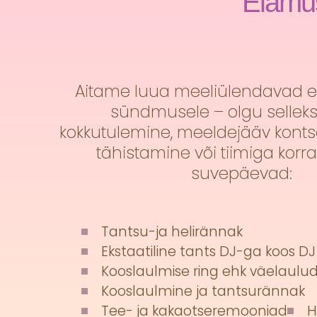
Elamus
Aitame luua meeliülendavad e
sündmusele – olgu selleks
kokkutulemine, meeldejääv konts
tähistamine või tiimiga korr
suvepäevad:
Tantsu-ja helirännak
Ekstaatiline tants DJ-ga koos D
Kooslaulmise ring ehk väelaulu
Kooslaulmine ja tantsurännak
Tee- ja kakaotseremooniad
H