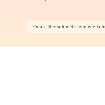
Vaata lähemalt meie teenuste koh
Tere tulemast!
Logi sisse
või
Registreeri kasutajaks
Esileht
Sündmused
Tantsurännakud
Sündmuste korraldamine