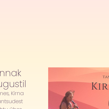
ännak
gustil
es, Kirna
antsudest