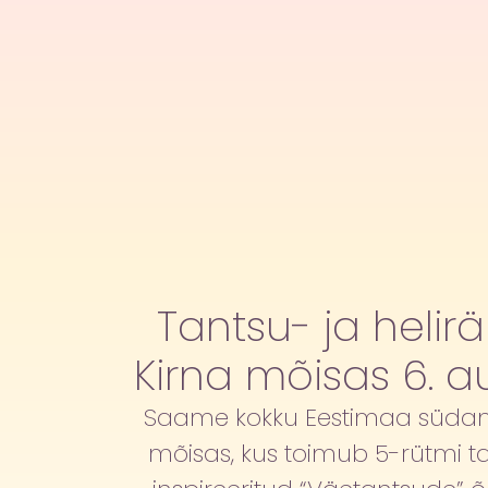
Tantsu- ja helir
Kirna mõisas 6. au
Saame kokku Eestimaa südam
mõisas, kus toimub 5-rütmi t